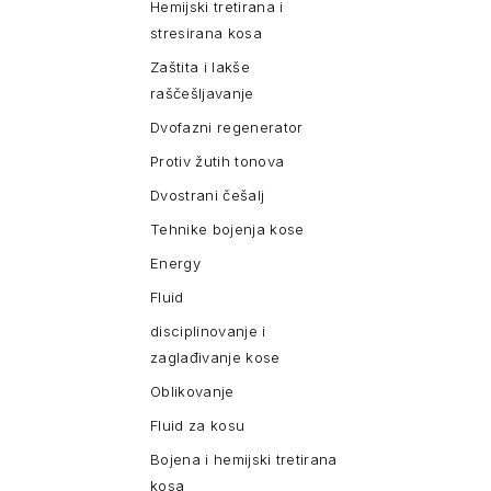
Hemijski tretirana i
stresirana kosa
Zaštita i lakše
raščešljavanje
Dvofazni regenerator
Protiv žutih tonova
Dvostrani češalj
Tehnike bojenja kose
Energy
Fluid
disciplinovanje i
zaglađivanje kose
Oblikovanje
Fluid za kosu
Bojena i hemijski tretirana
kosa