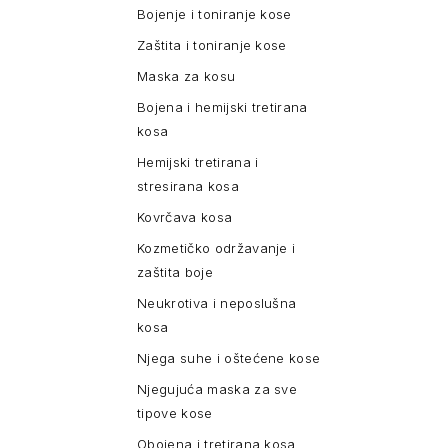
Bojenje i toniranje kose
Zaštita i toniranje kose
Maska za kosu
Bojena i hemijski tretirana
kosa
Hemijski tretirana i
stresirana kosa
Kovrčava kosa
Kozmetičko održavanje i
zaštita boje
Neukrotiva i neposlušna
kosa
Njega suhe i oštećene kose
Njegujuća maska za sve
tipove kose
Obojena i tretirana kosa