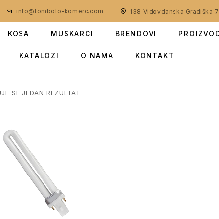
info@tombolo-komerc.com
138 Vidovdanska Gradiška 
KOSA
MUSKARCI
BRENDOVI
PROIZVO
KATALOZI
O NAMA
KONTAKT
UJE SE JEDAN REZULTAT