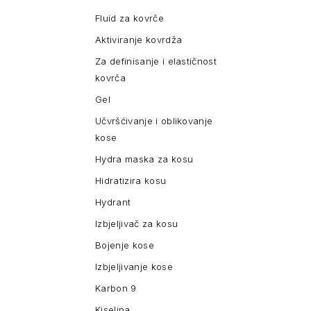
Fluid za kovrče
Aktiviranje kovrdža
Za definisanje i elastičnost
kovrča
Gel
Učvršćivanje i oblikovanje
kose
Hydra maska za kosu
Hidratizira kosu
Hydrant
Izbjeljivač za kosu
Bojenje kose
Izbjeljivanje kose
Karbon 9
Kiselina