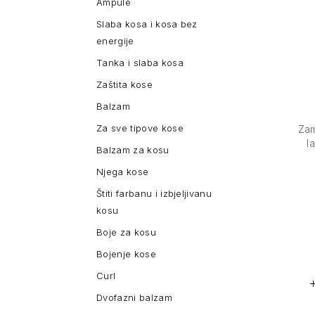
Ampule
Slaba kosa i kosa bez
energije
Tanka i slaba kosa
Zaštita kose
Balzam
Za sve tipove kose
Zam
l
Balzam za kosu
Njega kose
Štiti farbanu i izbjeljivanu
kosu
Boje za kosu
Bojenje kose
Curl
Dvofazni balzam