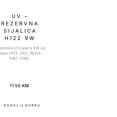
UV –
REZERVNA
SIJALICA
H122 9W
jenska UV sijalica 9W za
ampe H175, H121, W004,
H187, H199.
11.50
KM
DODAJ U KORPU