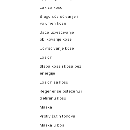
Lak za kosu
Blago učvršćivanje i
volumen kose
Jače učvršćivanje i
oblikovanje kose
Učvršćivanje kose
Losion
Slaba kosa i kosa bez
energije
Losion za kosu
Regeneriše oštećenu i
tretiranu kosu
Maska
Protiv žutih tonova
Maska u boji