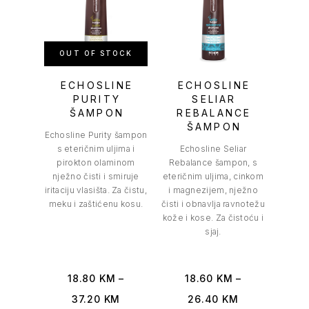
OUT OF STOCK
ECHOSLINE
ECHOSLINE
PURITY
SELIAR
ŠAMPON
REBALANCE
ŠAMPON
Echosline Purity šampon
s eteričnim uljima i
Echosline Seliar
pirokton olaminom
Rebalance šampon, s
nježno čisti i smiruje
eteričnim uljima, cinkom
iritaciju vlasišta. Za čistu,
i magnezijem, nježno
meku i zaštićenu kosu.
čisti i obnavlja ravnotežu
kože i kose. Za čistoću i
sjaj.
18.80
KM
–
18.60
KM
–
37.20
KM
26.40
KM