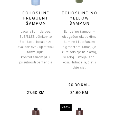
ECHOSLINE
ECHOSLINE NO
FREQUENT
YELLOW
ŠAMPON
ŠAMPON
Lagana formula bez
Echosline šampon –
SLS/SLES učinkovito
obogaćen ekstraktima
čisti kosu. Idealan za
komine i ljubičastim
svakodnevnu upotrebu
pigmentom. Smanjuje
zahvaljujući
žute odsjaje na plavoj,
kontrolisanom pH i
sijedoj ili izbijeljenoj
prisutnosti pantenola
kosi. Hidratizira, čisti i
daje sjaj.
20.30
KM
–
27.60
KM
31.60
KM
-30%