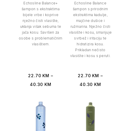
Echosline Balance+
Echosline Balance
šampon s ekstraktima
šampon s prirodnim
bijele vrbe i koprive
ekstraktima kadulje,
nježno čisti vlasište,
majčine dušice i
uklanja višak sebuma te
ružmarina. Nježno čisti
jača kosu. Savršen za
vlasište i kosu, smanjuje
osobe s problematičnim
svrbež i iritaciju te
vlasištem.
hidratizira kosu.
Prikladan nečisto
vlasište i kosu s peruti.
22.70
KM
–
22.70
KM
–
40.30
KM
40.30
KM