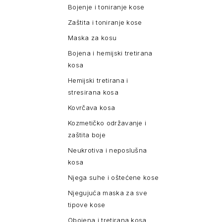
Bojenje i toniranje kose
Zaštita i toniranje kose
Maska za kosu
Bojena i hemijski tretirana
kosa
Hemijski tretirana i
stresirana kosa
Kovrčava kosa
Kozmetičko održavanje i
zaštita boje
Neukrotiva i neposlušna
kosa
Njega suhe i oštećene kose
Njegujuća maska za sve
tipove kose
Obojena i tretirana kosa