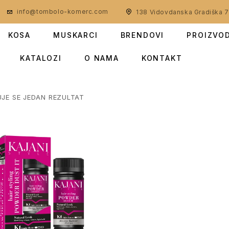
info@tombolo-komerc.com
138 Vidovdanska Gradiška 
KOSA
MUSKARCI
BRENDOVI
PROIZVO
KATALOZI
O NAMA
KONTAKT
UJE SE JEDAN REZULTAT