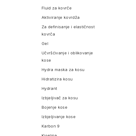
Fluid za kovrče
Aktiviranje kovrdža
Za definisanje i elastičnost
kovrča
Gel
Učvršćivanje i oblikovanje
kose
Hydra maska za kosu
Hidratizira kosu
Hydrant
Izbjeljivač za kosu
Bojenje kose
Izbjeljivanje kose
Karbon 9
Kiselina