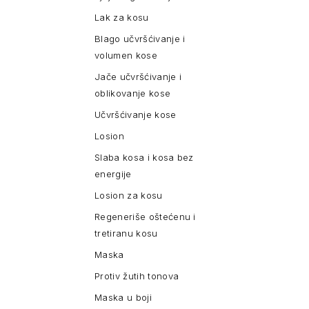
Lak za kosu
Blago učvršćivanje i
volumen kose
Jače učvršćivanje i
oblikovanje kose
Učvršćivanje kose
Losion
Slaba kosa i kosa bez
energije
Losion za kosu
Regeneriše oštećenu i
tretiranu kosu
Maska
Protiv žutih tonova
Maska u boji