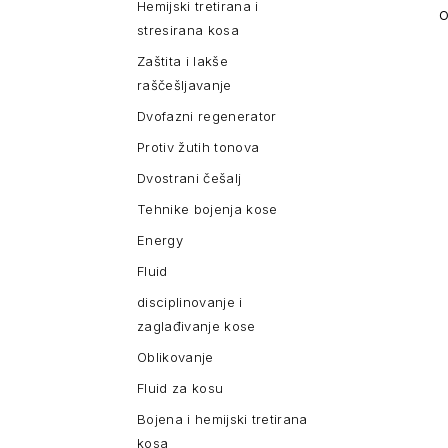
Hemijski tretirana i
stresirana kosa
Zaštita i lakše
raščešljavanje
Dvofazni regenerator
Protiv žutih tonova
Dvostrani češalj
Tehnike bojenja kose
Energy
Fluid
disciplinovanje i
zaglađivanje kose
Oblikovanje
Fluid za kosu
Bojena i hemijski tretirana
kosa