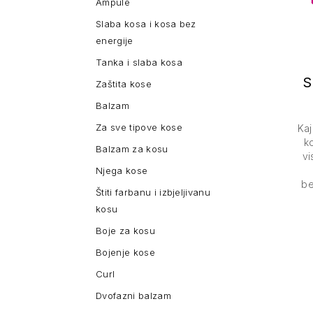
Ampule
Slaba kosa i kosa bez
energije
Tanka i slaba kosa
Zaštita kose
Balzam
Za sve tipove kose
Kaj
k
Balzam za kosu
vi
Njega kose
be
Štiti farbanu i izbjeljivanu
kosu
Boje za kosu
Bojenje kose
Curl
Dvofazni balzam