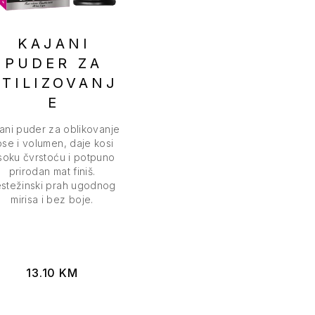
KAJANI
PUDER ZA
STILIZOVANJ
E
ani puder za oblikovanje
ose i volumen, daje kosi
soku čvrstoću i potpuno
prirodan mat finiš.
stežinski prah ugodnog
mirisa i bez boje.
13.10
KM