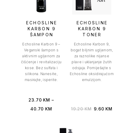
ECHOSLINE
ECHOSLINE
KARBON 9
KARBON 9
ŠAMPON
TONER
Echosline Karbon 9 –
Echosline Karbon 9,
Veganski šampon s
bogat biljnim ugljenom,
aktivnim ugljenom za
za raznolike nijanse
čišćenje i revitalizaciju
plave i uklanjanje žutih
kose. Bez sulfata i
odsjaja. Pomiješajte s
silikona. Nanesite,
Echosline oksidirajućom
masirajte, isperite.
emulzijom.
23.70
KM
–
40.70
KM
19.20
KM
9.60
KM