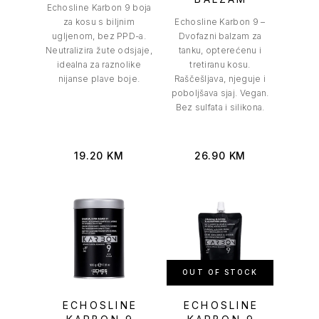
Echosline Karbon 9 boja
za kosu s biljnim
Echosline Karbon 9 –
ugljenom, bez PPD-a.
Dvofazni balzam za
Neutralizira žute odsjaje,
tanku, opterećenu i
idealna za raznolike
tretiranu kosu.
nijanse plave boje.
Raščešljava, njeguje i
poboljšava sjaj. Vegan.
Bez sulfata i silikona.
19.20
KM
26.90
KM
OUT OF STOCK
ECHOSLINE
ECHOSLINE