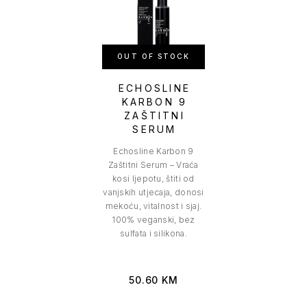
OUT OF STOCK
ECHOSLINE
KARBON 9
ZAŠTITNI
SERUM
Echosline Karbon 9
Zaštitni Serum – Vraća
kosi ljepotu, štiti od
vanjskih utjecaja, donosi
mekoću, vitalnost i sjaj.
100% veganski, bez
sulfata i silikona.
50.60
KM