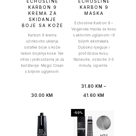
ECHOSLINE
ECHOSLINE
KARBON 9
KARBON 9
KREMA ZA
MASKA
SKIDANJE
Echosline Karbon 9 –
BOJE SA KOŽE
Veganska maska za kosu
Karbon 9 krema
s aktivnim ugljenom i 9
učinkovito uklanja
biljnih ekstrakata.
ostatke boje s kože
Duboko njeguje i
nakon bojenja kose. Ne
pročišćava kosu.
iritira i jednostavna je za
Nanesite, ostavite 3-5
korištenje. Magic Clean
minuta, isperite.
s biljnim ugljenom.
31.80
KM
–
30.00
KM
41.60
KM
-50%