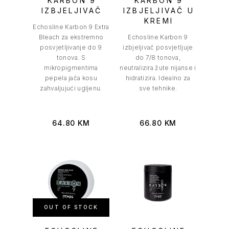
KARBON 9
KARBON 9
IZBJELJIVAČ
IZBJELJIVAČ U
KREMI
Echosline Karbon 9 Extra
Bleach za ekstremno
Echosline Karbon 9
posvjetljivanje do 9
izbjeljivač posvjetljuje
tonova. S
do 7/8 tonova,
mikropigmentima
neutralizira žute nijanse i
pepela jača kosu
hidratizira. Idealno za
zahvaljujući ugljenu.
sve tehnike.
64.80
KM
66.80
KM
OUT OF STOCK