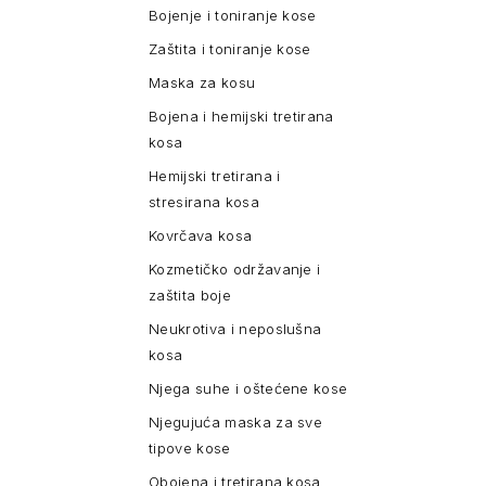
Bojenje i toniranje kose
Zaštita i toniranje kose
Maska za kosu
Bojena i hemijski tretirana
kosa
Hemijski tretirana i
stresirana kosa
Kovrčava kosa
Kozmetičko održavanje i
zaštita boje
Neukrotiva i neposlušna
kosa
Njega suhe i oštećene kose
Njegujuća maska za sve
tipove kose
Obojena i tretirana kosa