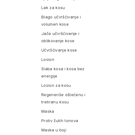
Lak za kosu
Blago učvršćivanje i
volumen kose
Jače učvršćivanje i
oblikovanje kose
Učvršćivanje kose
Losion
Slaba kosa i kosa bez
energije
Losion za kosu
Regeneriše oštećenu i
tretiranu kosu
Maska
Protiv žutih tonova
Maska u boji