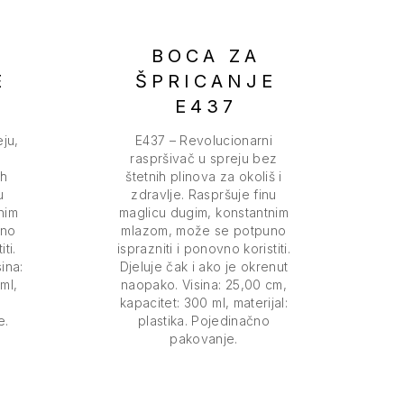
BOCA ZA
E
ŠPRICANJE
E437
ju,
E437 – Revolucionarni
raspršivač u spreju bez
ih
štetnih plinova za okoliš i
u
zdravlje. Raspršuje finu
nim
maglicu dugim, konstantnim
uno
mlazom, može se potpuno
ti.
isprazniti i ponovno koristiti.
ina:
Djeluje čak i ako je okrenut
ml,
naopako. Visina: 25,00 cm,
kapacitet: 300 ml, materijal:
e.
plastika. Pojedinačno
pakovanje.