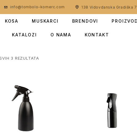
info@tombolo-komerc.com
138 Vidovdanska Gradiška 
KOSA
MUSKARCI
BRENDOVI
PROIZVO
KATALOZI
O NAMA
KONTAKT
SVIH 3 REZULTATA