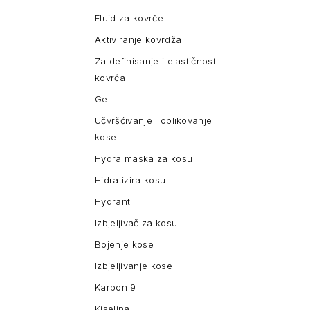
Fluid za kovrče
Aktiviranje kovrdža
Za definisanje i elastičnost
kovrča
Gel
Učvršćivanje i oblikovanje
kose
Hydra maska za kosu
Hidratizira kosu
Hydrant
Izbjeljivač za kosu
Bojenje kose
Izbjeljivanje kose
Karbon 9
Kiselina