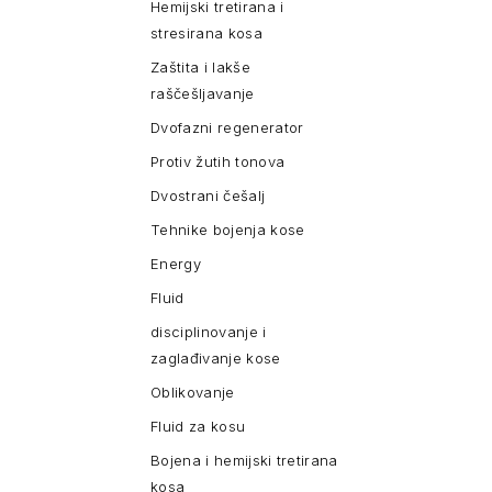
Hemijski tretirana i
stresirana kosa
Zaštita i lakše
raščešljavanje
Dvofazni regenerator
Protiv žutih tonova
Dvostrani češalj
Tehnike bojenja kose
Energy
Fluid
disciplinovanje i
zaglađivanje kose
Oblikovanje
Fluid za kosu
Bojena i hemijski tretirana
kosa