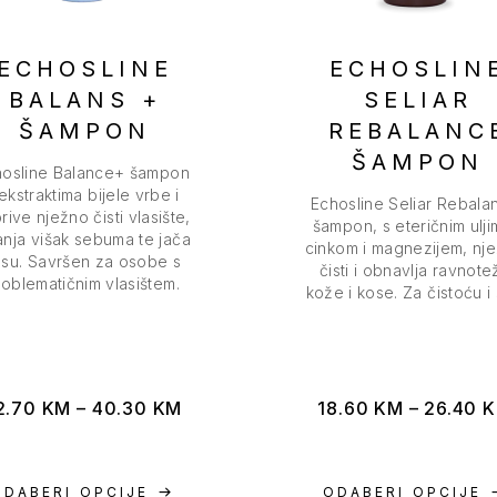
ECHOSLINE
ECHOSLIN
BALANS +
SELIAR
ŠAMPON
REBALANC
ŠAMPON
hosline Balance+ šampon
ekstraktima bijele vrbe i
Echosline Seliar Rebala
rive nježno čisti vlasište,
šampon, s eteričnim ulji
anja višak sebuma te jača
cinkom i magnezijem, nj
su. Savršen za osobe s
čisti i obnavlja ravnote
roblematičnim vlasištem.
kože i kose. Za čistoću i s
2.70
KM
–
40.30
KM
18.60
KM
–
26.40
ODABERI OPCIJE
ODABERI OPCIJE