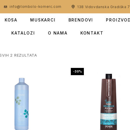
info@tombolo-komerc.com
138 Vidovdanska Gradiška 
KOSA
MUSKARCI
BRENDOVI
PROIZVO
KATALOZI
O NAMA
KONTAKT
SVIH 2 REZULTATA
-30%