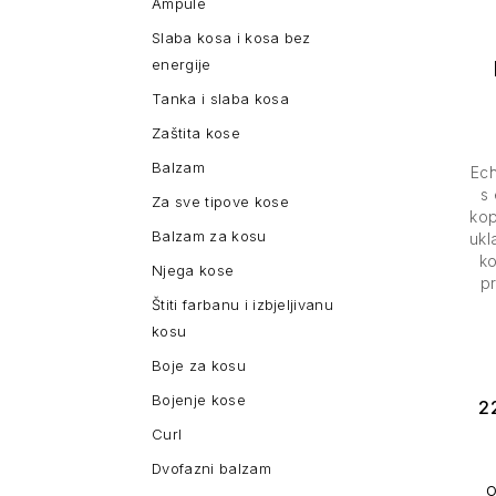
Ampule
Slaba kosa i kosa bez
energije
Tanka i slaba kosa
Zaštita kose
Balzam
Ec
s 
Za sve tipove kose
kop
Balzam za kosu
ukl
ko
Njega kose
p
Štiti farbanu i izbjeljivanu
kosu
Boje za kosu
Bojenje kose
2
Curl
Dvofazni balzam