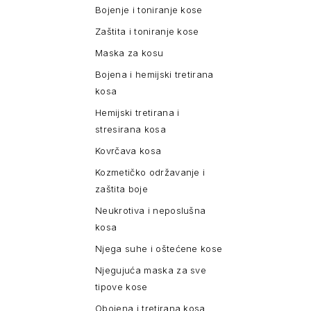
Bojenje i toniranje kose
Zaštita i toniranje kose
Maska za kosu
Bojena i hemijski tretirana
kosa
Hemijski tretirana i
stresirana kosa
Kovrčava kosa
Kozmetičko održavanje i
zaštita boje
Neukrotiva i neposlušna
kosa
Njega suhe i oštećene kose
Njegujuća maska za sve
tipove kose
Obojena i tretirana kosa