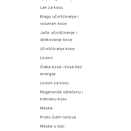
Lak za kosu
Blago učvršćivanje i
volumen kose
Jače učvršćivanje i
oblikovanje kose
Učvršćivanje kose
Losion
Slaba kosa i kosa bez
energije
Losion za kosu
Regeneriše oštećenu i
tretiranu kosu
Maska
Protiv žutih tonova
Maska u boji