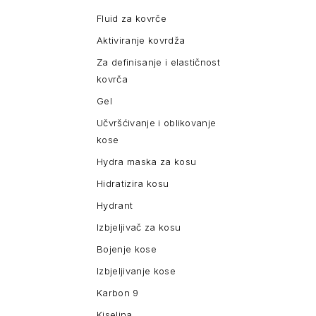
Fluid za kovrče
Aktiviranje kovrdža
Za definisanje i elastičnost
kovrča
Gel
Učvršćivanje i oblikovanje
kose
Hydra maska za kosu
Hidratizira kosu
Hydrant
Izbjeljivač za kosu
Bojenje kose
Izbjeljivanje kose
Karbon 9
Kiselina