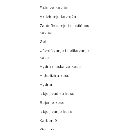
Fluid za kovrče
Aktiviranje kovrdža
Za definisanje i elastičnost
kovrča
Gel
Učvršćivanje i oblikovanje
kose
Hydra maska za kosu
Hidratizira kosu
Hydrant
Izbjeljivač za kosu
Bojenje kose
Izbjeljivanje kose
Karbon 9
Kiselina