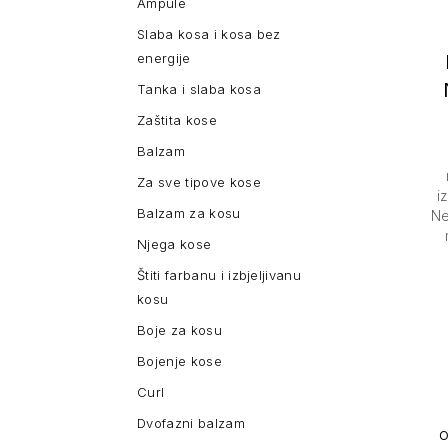
Ampule
Slaba kosa i kosa bez
energije
Tanka i slaba kosa
Zaštita kose
Balzam
Za sve tipove kose
i
Balzam za kosu
Ne
Njega kose
Štiti farbanu i izbjeljivanu
kosu
Boje za kosu
Bojenje kose
Curl
Dvofazni balzam