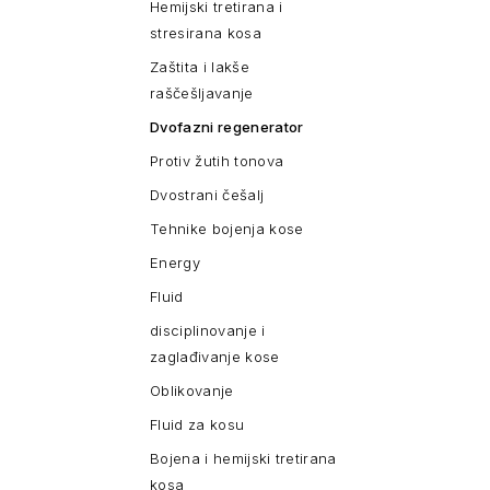
Hemijski tretirana i
stresirana kosa
Zaštita i lakše
raščešljavanje
Dvofazni regenerator
Protiv žutih tonova
Dvostrani češalj
Tehnike bojenja kose
Energy
Fluid
disciplinovanje i
zaglađivanje kose
Oblikovanje
Fluid za kosu
Bojena i hemijski tretirana
kosa