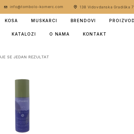
info@tombolo-komerc.com
138 Vidovdanska Gradiška 
KOSA
MUSKARCI
BRENDOVI
PROIZVO
KATALOZI
O NAMA
KONTAKT
UJE SE JEDAN REZULTAT