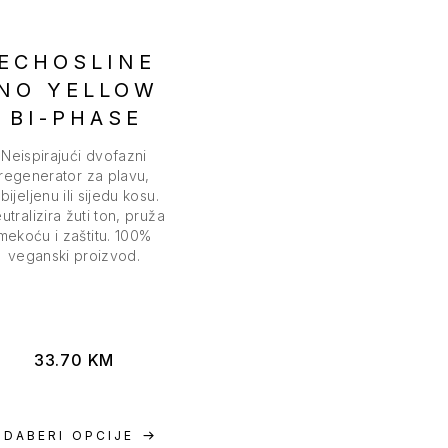
ECHOSLINE
NO YELLOW
BI-PHASE
Neispirajući dvofazni
regenerator za plavu,
zbijeljenu ili sijedu kosu.
utralizira žuti ton, pruža
mekoću i zaštitu. 100%
veganski proizvod.
33.70
KM
ODABERI OPCIJE