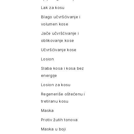
Lak za kosu
Blago učvršćivanje i
volumen kose
Jače učvršćivanje i
oblikovanje kose
Učvršćivanje kose
Losion
Slaba kosa i kosa bez
energije
Losion za kosu
Regeneriše oštećenu i
tretiranu kosu
Maska
Protiv žutih tonova
Maska u boji