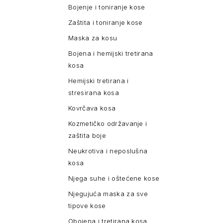
Bojenje i toniranje kose
Zaštita i toniranje kose
Maska za kosu
Bojena i hemijski tretirana
kosa
Hemijski tretirana i
stresirana kosa
Kovrčava kosa
Kozmetičko održavanje i
zaštita boje
Neukrotiva i neposlušna
kosa
Njega suhe i oštećene kose
Njegujuća maska za sve
tipove kose
Obojena i tretirana kosa