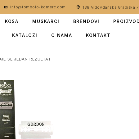
info@tombolo-komerc.com
138 Vidovdanska Gradiška 
KOSA
MUSKARCI
BRENDOVI
PROIZVO
KATALOZI
O NAMA
KONTAKT
UJE SE JEDAN REZULTAT