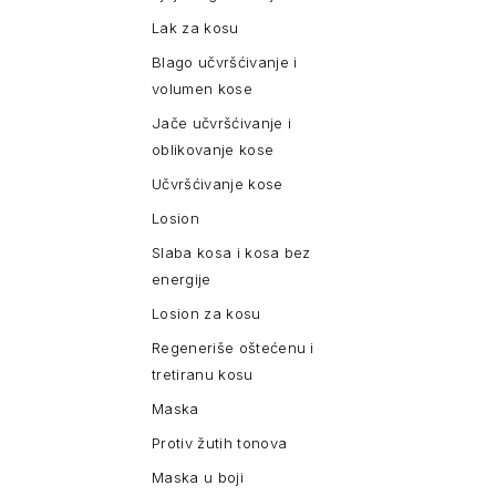
Lak za kosu
Blago učvršćivanje i
volumen kose
Jače učvršćivanje i
oblikovanje kose
Učvršćivanje kose
Losion
Slaba kosa i kosa bez
energije
Losion za kosu
Regeneriše oštećenu i
tretiranu kosu
Maska
Protiv žutih tonova
Maska u boji