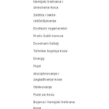
Hemijski tretirana i
stresirana kosa
Zaštita i lakše
raščešljavanje
Dvofazni regenerator
Protiv žutih tonova
Dvostrani češalj
Tehnike bojenja kose
Energy
Fluid
disciplinovanje i
zaglađivanje kose
Oblikovanje
Fluid za kosu
Bojena i hemijski tretirana
kosa