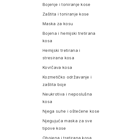
Bojenje i toniranje kose
Zaštita i toniranje kose
Maska za kosu
Bojena i hemijski tretirana
kosa
Hemijski tretirana i
stresirana kosa
Kovrčava kosa
Kozmetičko održavanje i
zaštita boje
Neukrotiva i neposlušna
kosa
Njega suhe i oštećene kose
Njegujuća maska za sve
tipove kose
Obojena i tretirana kosa