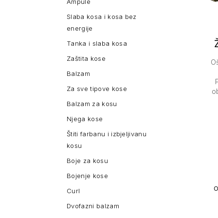
Ampule
Slaba kosa i kosa bez
energije
Tanka i slaba kosa
Zaštita kose
Oš
Balzam
Za sve tipove kose
o
Balzam za kosu
Njega kose
Štiti farbanu i izbjeljivanu
kosu
Boje za kosu
Bojenje kose
Curl
Dvofazni balzam