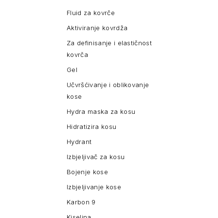
Fluid za kovrče
Aktiviranje kovrdža
Za definisanje i elastičnost
kovrča
Gel
Učvršćivanje i oblikovanje
kose
Hydra maska za kosu
Hidratizira kosu
Hydrant
Izbjeljivač za kosu
Bojenje kose
Izbjeljivanje kose
Karbon 9
Kiselina