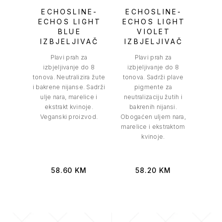
ECHOSLINE-
ECHOSLINE-
ECHOS LIGHT
ECHOS LIGHT
BLUE
VIOLET
IZBJELJIVAČ
IZBJELJIVAČ
Plavi prah za
Plavi prah za
izbjeljivanje do 8
izbjeljivanje do 8
tonova. Neutralizira žute
tonova. Sadrži plave
i bakrene nijanse. Sadrži
pigmente za
ulje nara, marelice i
neutralizaciju žutih i
ekstrakt kvinoje.
bakrenih nijansi.
Veganski proizvod.
Obogaćen uljem nara,
marelice i ekstraktom
kvinoje.
58.60
KM
58.20
KM