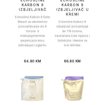
ECHOSLINE
ECHOSLINE
KARBON 9
KARBON 9
IZBJELJIVAČ
IZBJELJIVAČ U
KREMI
Echosline Karbon 9 Extra
Bleach za ekstremno
Echosline Karbon 9
posvjetljivanje do 9
izbjeljivač posvjetljuje
tonova. S
do 7/8 tonova,
mikropigmentima
neutralizira žute nijanse i
pepela jača kosu
hidratizira. Idealno za
zahvaljujući ugljenu.
sve tehnike.
64.80
KM
66.80
KM