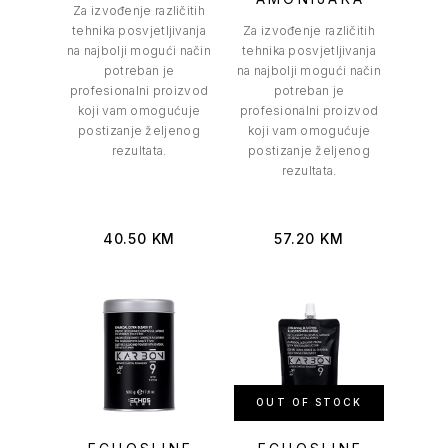
Za izvođenje različitih
tehnika posvjetljivanja
Za izvođenje različitih
na najbolji mogući način
tehnika posvjetljivanja
potreban je
na najbolji mogući način
profesionalni proizvod
potreban je
koji vam omogućuje
profesionalni proizvod
postizanje željenog
koji vam omogućuje
rezultata.
postizanje željenog
rezultata.
40.50
KM
57.20
KM
OUT OF STOCK