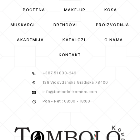
POČETNA
MAKE-UP
KOSA
MUSKARCI
BRENDOVI
PROIZVODNJA
AKADEMIJA
KATALOZI
O NAMA
KONTAKT
+387 51 830-246
138 Vidovdanska Gradiška 78400
info@tombolo-komerc.com
Pon - Pet : 08:00 - 18:00