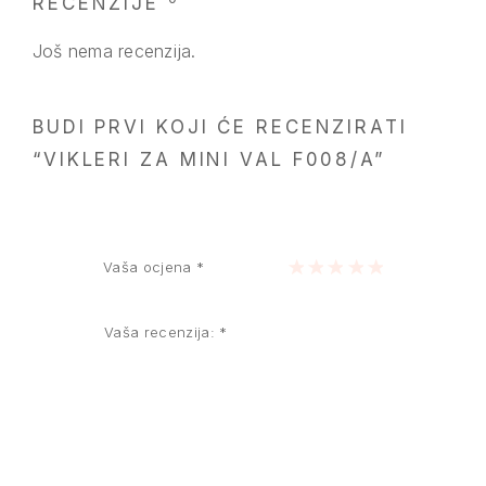
RECENZIJE
Još nema recenzija.
BUDI PRVI KOJI ĆE RECENZIRATI
“VIKLERI ZA MINI VAL F008/A”
Vaša ocjena
*
1 of 5 stars
2 of 5 stars
3 of 5 stars
4 of 5 stars
5 of 5 stars