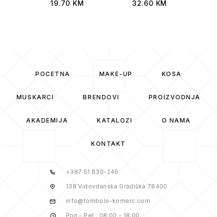
19.70
KM
32.60
KM
POČETNA
MAKE-UP
KOSA
MUSKARCI
BRENDOVI
PROIZVODNJA
AKADEMIJA
KATALOZI
O NAMA
KONTAKT
+387 51 830-246
138 Vidovdanska Gradiška 78400
info@tombolo-komerc.com
Pon - Pet : 08:00 - 18:00