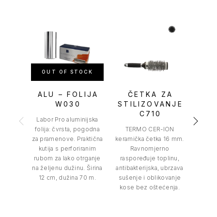
OUT OF STOCK
OU
ALU – FOLIJA
ČETKA ZA
W030
STILIZOVANJE
OK
C710
W0
Labor Pro aluminijska
folija: čvrsta, pogodna
TERMO CER-ION
Ljeplji
za pramenove. Praktična
keramička četka 16 mm.
rola
kutija s perforiranim
Ravnomjerno
Elasti
rubom za lako otrganje
raspoređuje toplinu,
idea
na željenu dužinu. Širina
antibakterijska, ubrzava
og
12 cm, dužina 70 m.
sušenje i oblikovanje
pre
kose bez oštećenja.