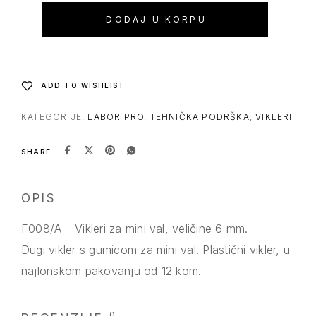
DODAJ U KORPU
ADD TO WISHLIST
KATEGORIJE:
LABOR PRO
,
TEHNIČKA PODRŠKA
,
VIKLERI
SHARE
OPIS
F008/A – Vikleri za mini val, veličine 6 mm.
Dugi vikler s gumicom za mini val. Plastični vikler, u
najlonskom pakovanju od 12 kom.
0