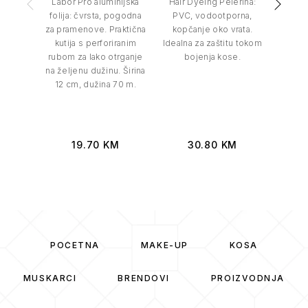
Labor Pro aluminijska
Hair Dyeing Pelerina:
E31
folija: čvrsta, pogodna
PVC, vodootporna,
lopa
za pramenove. Praktična
kopčanje oko vrata.
pr
kutija s perforiranim
Idealna za zaštitu tokom
plast
rubom za lako otrganje
bojenja kose.
cm x 1
na željenu dužinu. Širina
drška 
12 cm, dužina 70 m.
19.70
KM
30.80
KM
POČETNA
MAKE-UP
KOSA
MUSKARCI
BRENDOVI
PROIZVODNJA