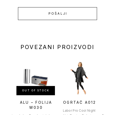
POVEZANI PROIZVODI
OUT OF STOCK
ALU – FOLIJA
OGRTAČ A012
PO
W030
R
Labor Pro Cool Night