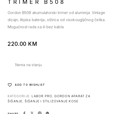
TRIMER B508
Gordon B508 akumulatorski trimer od aluminija. Vintage
dizajn, litijska baterija, oštrica od visokougljičnog čelika.
Mogućnost rada sa ili bez kabla.
220.00
KM
Nema na stanju
ADD TO WISHLIST
KATEGORIJE:
LABOR PRO
,
GORDON APARAT ZA
ŠIŠANJE
,
ŠIŠANJE I STILIZOVANJE KOSE
SHARE