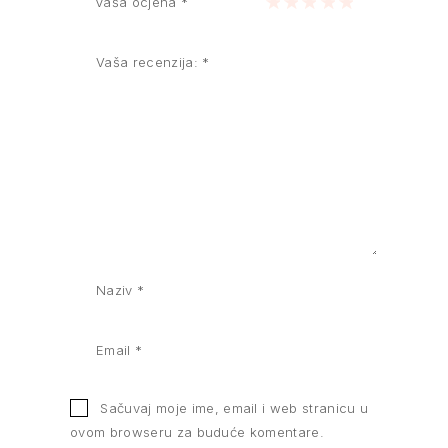
Vaša ocjena
*
1 of 5 stars
2 of 5 stars
3 of 5 stars
4 of 5 stars
5 of 5 stars
Sačuvaj moje ime, email i web stranicu u
ovom browseru za buduće komentare.