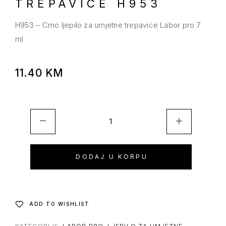
TREPAVICE H953
H953 – Crno ljepilo za umjetne trepavice Labor pro 7
ml
11.40
KM
DODAJ U KORPU
ADD TO WISHLIST