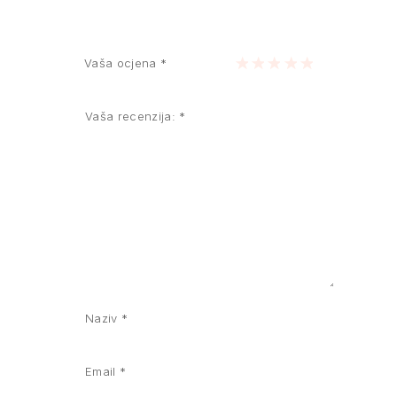
Vaša ocjena
*
1 of 5 stars
2 of 5 stars
3 of 5 stars
4 of 5 stars
5 of 5 stars