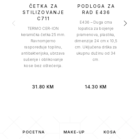
ČETKA ZA
PODLOGA ZA
Č
STILIZOVANJE
RAD E436
STI
C711
E436 – Duga crna
TERMO CER-ION
lopatica za bojenje
TE
keramička četka 25 mm.
pramenova, plastika,
kerami
Ravnomjerno
dimenzije 24 cm x 10,5
R
raspoređuje toplinu,
cm. Uključena drška za
rasp
antibakterijska, ubrzava
ukupnu dužinu od 34
antiba
sušenje i oblikovanje
cm.
sušen
kose bez oštećenja.
kose
31.80
KM
14.30
KM
POČETNA
MAKE-UP
KOSA