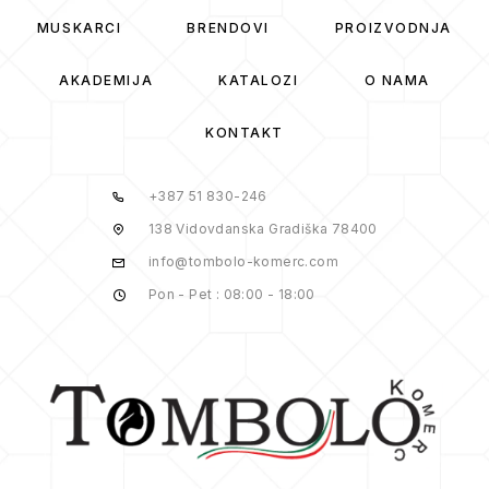
MUSKARCI
BRENDOVI
PROIZVODNJA
AKADEMIJA
KATALOZI
O NAMA
KONTAKT
+387 51 830-246
138 Vidovdanska Gradiška 78400
info@tombolo-komerc.com
Pon - Pet : 08:00 - 18:00