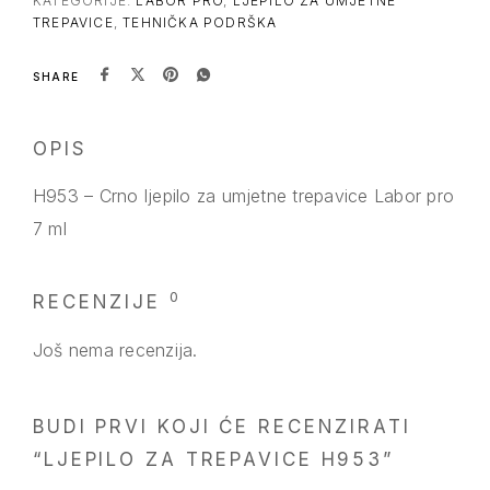
KATEGORIJE:
LABOR PRO
,
LJEPILO ZA UMJETNE
TREPAVICE
,
TEHNIČKA PODRŠKA
SHARE
OPIS
H953 – Crno ljepilo za umjetne trepavice Labor pro
7 ml
0
RECENZIJE
Još nema recenzija.
BUDI PRVI KOJI ĆE RECENZIRATI
“LJEPILO ZA TREPAVICE H953”