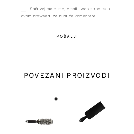
Sačuvaj moje ime, email i web stranicu u
ovom browseru za buduće komentare.
POVEZANI PROIZVODI