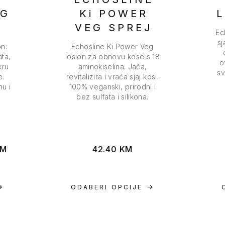
EG
Ki POWER
L
VEG SPREJ
Ec
sj
n:
Echosline Ki Power Veg
ata,
losion za obnovu kose s 18
o
kru
aminokiselina. Jača,
sv
e.
revitalizira i vraća sjaj kosi.
u i
100% veganski, prirodni i
bez sulfata i silikona.
KM
42.40
KM
ODABERI OPCIJE