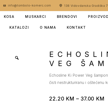
info@tombolo-komerc.com
138 Vidovdanska Gradiška 
KOSA
MUSKARCI
BRENDOVI
PROIZVO
KATALOZI
O NAMA
KONTAKT
ECHOSLI
VEG ŠA
Echosline Ki Power Veg šampon 
čisti nestrukturiranu i oštećenu 
22.20
KM
–
37.00
KM