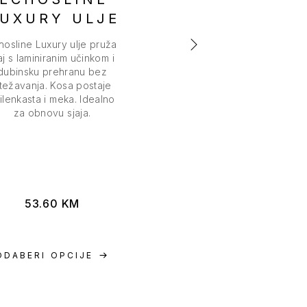
UXURY ULJE
VOLUMIZE
SPREJ
hosline Luxury ulje pruža
aj s laminiranim učinkom i
Echosline Volumizer sp
dubinsku prehranu bez
pruža tijelo i volumen ta
težavanja. Kosa postaje
kosi. Ne otežava, ne ost
ilenkasta i meka. Idealno
tragove. Savršen za
za obnovu sjaja.
dugotrajan volumen.
53.60
KM
24.90
KM
ODABERI OPCIJE
ODABERI OPCIJE