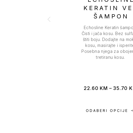
KERATIN V
ŠAMPON
Echosline Keratin šampo
Čisti i jača kosu. Bez sulf
štiti boju. Dodajte na mo
kosu, masirajte i isperit
Posebna njega za obojen
tretiranu kosu.
22.60
KM
–
35.70
ODABERI OPCIJE