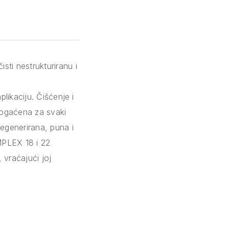
ti nestrukturiranu i
likaciju. Čišćenje i
obogaćena za svaki
regenerirana, puna i
MPLEX 18 i 22
 vraćajući joj