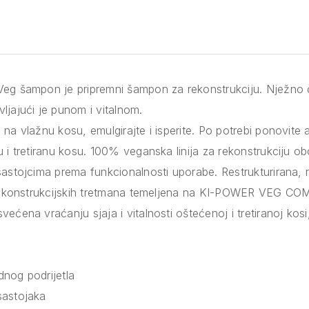
eg šampon je pripremni šampon za rekonstrukciju. Nježno čis
ljajući je punom i vitalnom.
na vlažnu kosu, emulgirajte i isperite. Po potrebi ponovite ap
u i tretiranu kosu. 100% veganska linija za rekonstrukciju 
sastojcima prema funkcionalnosti uporabe. Restrukturirana, 
a rekonstrukcijskih tretmana temeljena na KI-POWER VEG CO
ećena vraćanju sjaja i vitalnosti oštećenoj i tretiranoj kosi,
nog podrijetla
sastojaka