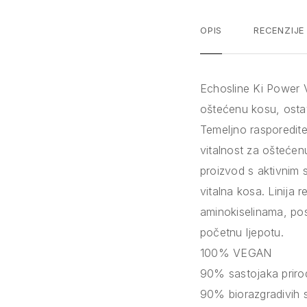
OPIS
RECENZIJE
Echosline Ki Power V
oštećenu kosu, ostav
Temeljno rasporedite 
vitalnost za oštećen
proizvod s aktivnim 
vitalna kosa. Linij
aminokiselinama, posv
početnu ljepotu.
100% VEGAN
90% sastojaka prirod
90% biorazgradivih 