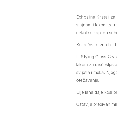
Echosline Kristali za
sjajnom i lakom za r
nekoliko kapi na suh
Kosa često zna biti b
E-Styling Gloss Cryst
lakom za raščešljavan
svijetla i meka. Njeg
otežavanja.
Ulje lana daje kosi 
Ostavlja predivan mir