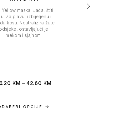
 Yellow maska: Jača, štiti
Echosline Total One – s
u. Za plavu, izbijeljenu ili
maska, 15 funkcija za ko
edu kosu. Neutralizira žute
Bez ispiranja. S argano
odsjeke, ostavljajući je
uljem, lanenim sjemeno
mekom i sjajnom.
proteinima svile.
6.20
KM
–
42.60
KM
33.00
KM
ODABERI OPCIJE
ODABERI OPCIJE