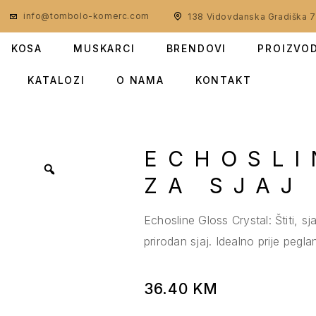
info@tombolo-komerc.com
138 Vidovdanska Gradiška 
KOSA
MUSKARCI
BRENDOVI
PROIZVO
KATALOZI
O NAMA
KONTAKT
ECHOSLI
ZA SJAJ
Echosline Gloss Crystal: Štiti, s
prirodan sjaj. Idealno prije peglan
36.40
KM