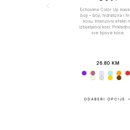
Echosline Color Up mask
boji – boji, hidratizira i h
kosu. Intenzivni efekti 
izbijeljenoj kosi. Prikladn
sve tipove kose.
26.80
KM
ODABERI OPCIJE