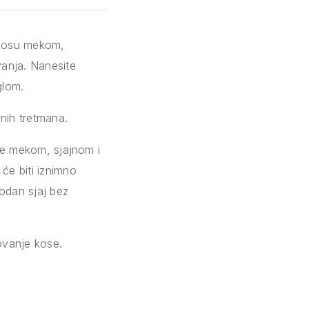
ni kosu mekom,
vanja. Nanesite
glom.
vnih tretmana.
i je mekom, sjajnom i
 će biti iznimno
rodan sjaj bez
ovanje kose.