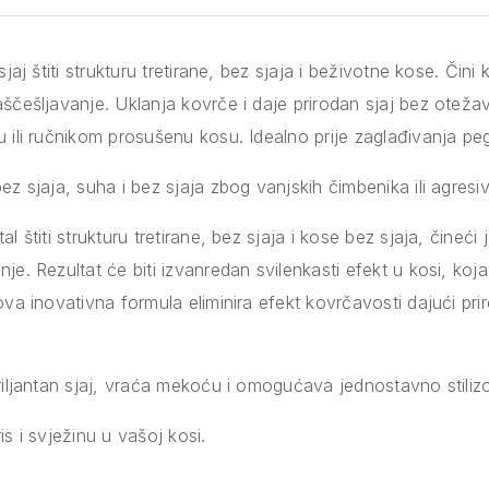
 sjaj štiti strukturu tretirane, bez sjaja i beživotne kose. Či
aščešljavanje. Uklanja kovrče i daje prirodan sjaj bez oteža
u ili ručnikom prosušenu kosu. Idealno prije zaglađivanja pe
ez sjaja, suha i bez sjaja zbog vanjskih čimbenika ili agresi
al štiti strukturu tretirane, bez sjaja i kose bez sjaja, čineć
je. Rezultat će biti izvanredan svilenkasti efekt u kosi, koja
ova inovativna formula eliminira efekt kovrčavosti dajući pri
briljantan sjaj, vraća mekoću i omogućava jednostavno stiliz
is i svježinu u vašoj kosi.