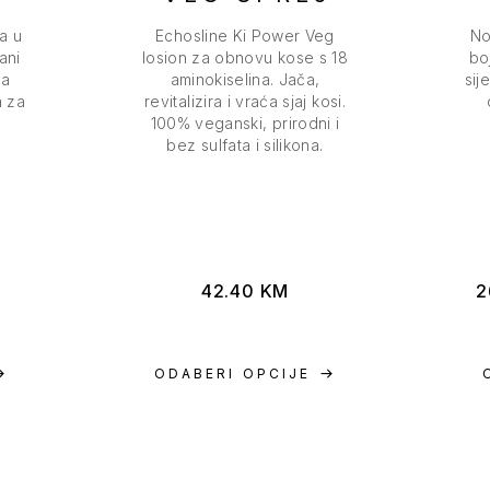
a u
Echosline Ki Power Veg
No
rani
losion za obnovu kose s 18
boj
na
aminokiselina. Jača,
sij
a za
revitalizira i vraća sjaj kosi.
100% veganski, prirodni i
bez sulfata i silikona.
42.40
KM
2
ODABERI OPCIJE