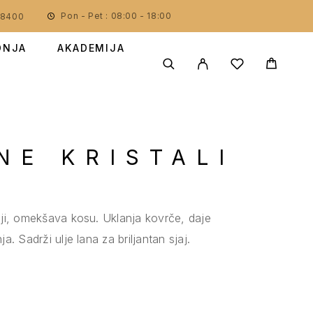
Pon - Pet : 08:00 - 18:00
78400
DNJA
AKADEMIJA
NE KRISTALI
jaji, omekšava kosu. Uklanja kovrče, daje
ja. Sadrži ulje lana za briljantan sjaj.