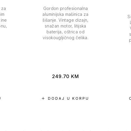
 za
Gordon profesionalna
nim
aluminijska mašinica za
S
žine
šišanje. Vintage dizajn,
onu,
snažan motor, litijska
baterija, oštrica od
visokougljičnog čelika.
249.70
KM
U
DODAJ U KORPU