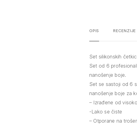
OPIS
RECENZIJE
Set silikonskih četk
Set od 6 profesionaln
nanošenje boje.
Set se sastoji od 6 s
nanošenje boje za ko
– Izrađene od visokok
-Lako se čiste
– Otporane na troše