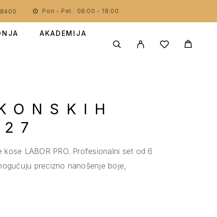
Pon - Pet : 08:00 - 18:00
78400
DNJA
AKADEMIJA
IKONSKIH
427
nje kose LABOR PRO. Profesionalni set od 6
. Omogućuju precizno nanošenje boje,