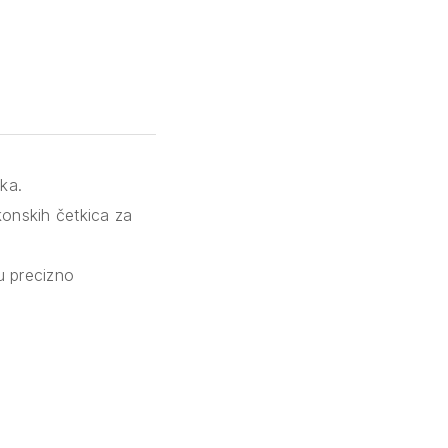
ka.
ikonskih četkica za
ju precizno