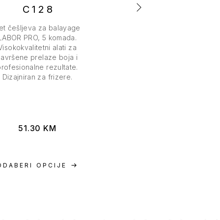
Labor Pro stolica u crn
C128
boji, visina podesiva o
cm do 75 cm. Aluminij, 
et češljeva za balayage
koža, plastika. Trajnos
LABOR PRO, 5 komada.
ekskluzivan dizajn,
Visokokvalitetni alati za
mobilnost.
savršene prelaze boja i
profesionalne rezultate.
Dizajniran za frizere.
51.30
KM
216.00
KM
ODABERI OPCIJE
DODAJ U KORP