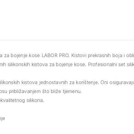
ica za bojenje kose LABOR PRO. Kistovi prekrasnih boja i obli
ih silikonskih kistova za bojenje kose. Profesionalni set sil
ilikonskih kistova jednostavnih za korištenje. Oni osigurava
su približavanjem što bliže tjemenu.
valitetnog silikona.
nje