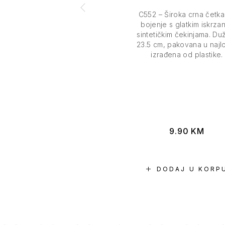
C552 – Široka crna četka
bojenje s glatkim iskrza
sintetičkim čekinjama. Du
23.5 cm, pakovana u najl
izrađena od plastike.
9.90
KM
DODAJ U KORP