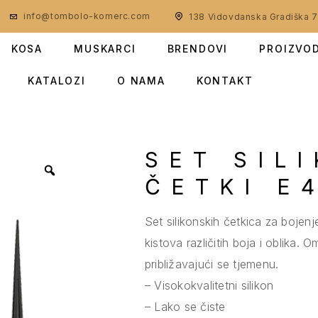
info@tombolo-komerc.com
138 Vidovdanska Gradiška 
KOSA
MUSKARCI
BRENDOVI
PROIZVO
KATALOZI
O NAMA
KONTAKT
SET SIL
ČETKI E
Set silikonskih četkica za boje
kistova različitih boja i oblika
približavajući se tjemenu.
– Visokokvalitetni silikon
– Lako se čiste