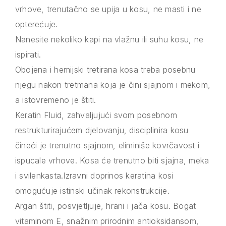
vrhove, trenutačno se upija u kosu, ne masti i ne
opterećuje.
Nanesite nekoliko kapi na vlažnu ili suhu kosu, ne
ispirati.
Obojena i hemijski tretirana kosa treba posebnu
njegu nakon tretmana koja je čini sjajnom i mekom,
a istovremeno je štiti.
Keratin Fluid, zahvaljujući svom posebnom
restrukturirajućem djelovanju, disciplinira kosu
čineći je trenutno sjajnom, eliminiše kovrčavost i
ispucale vrhove. Kosa će trenutno biti sjajna, meka
i svilenkasta.Izravni doprinos keratina kosi
omogućuje istinski učinak rekonstrukcije.
Argan štiti, posvjetljuje, hrani i jača kosu. Bogat
vitaminom E, snažnim prirodnim antioksidansom,