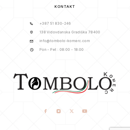
KONTAKT
+387 51 830-246
138 Vidovdanska Gradiška 78400
info@tombolo-komerc.com
Pon - Pet : 08:00 - 18:00