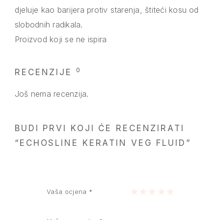
djeluje kao barijera protiv starenja, štiteći kosu od
slobodnih radikala.
Proizvod koji se ne ispira
0
RECENZIJE
Još nema recenzija.
BUDI PRVI KOJI ĆE RECENZIRATI
“ECHOSLINE KERATIN VEG FLUID”
Vaša ocjena
*
1 of 5 stars
2 of 5 stars
3 of 5 stars
4 of 5 stars
5 of 5 stars