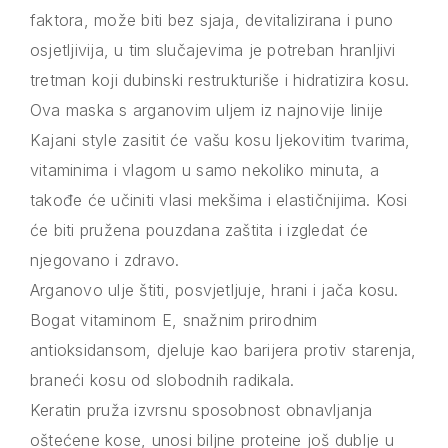
faktora, može biti bez sjaja, devitalizirana i puno
osjetljivija, u tim slučajevima je potreban hranljivi
tretman koji dubinski restrukturiše i hidratizira kosu.
Ova maska s arganovim uljem iz najnovije linije
Kajani style zasitit će vašu kosu ljekovitim tvarima,
vitaminima i vlagom u samo nekoliko minuta, a
takođe će učiniti vlasi mekšima i elastičnijima. Kosi
će biti pružena pouzdana zaštita i izgledat će
njegovano i zdravo.
Arganovo ulje štiti, posvjetljuje, hrani i jača kosu.
Bogat vitaminom E, snažnim prirodnim
antioksidansom, djeluje kao barijera protiv starenja,
braneći kosu od slobodnih radikala.
Keratin pruža izvrsnu sposobnost obnavljanja
oštećene kose, unosi biljne proteine još dublje u