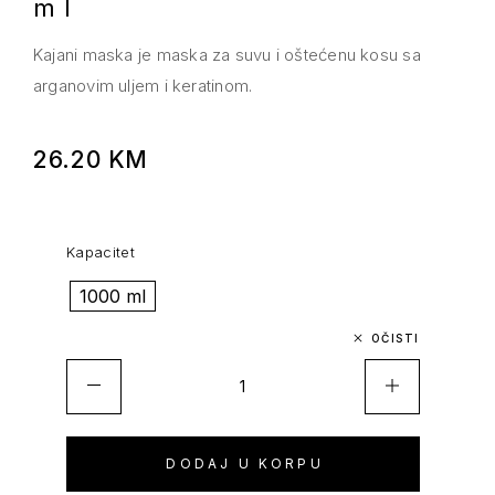
ml
Kajani maska je maska za suvu i oštećenu kosu sa
arganovim uljem i keratinom.
26.20
KM
Kapacitet
1000 ml
OČISTI
DODAJ U KORPU