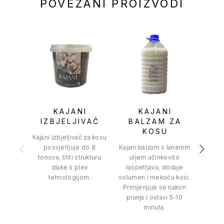
POVEZANI PROIZVODI
KAJANI
KAJANI
IZBJELJIVAČ
BALZAM ZA
H
KOSU
P
Kajani izbjeljivač za kosu
posvjetljuje do 8
Kajani balzam s lanenim
Kajani 
tonova, štiti strukturu
uljem učinkovito
bo
dlake s plex
raspetljava, dodaje
pos
tehnologijom.
volumen i mekoću kosi.
Olak
Primjenjuje se nakon
nanoše
pranja i ostavi 5-10
svj
minuta.
Učinkov