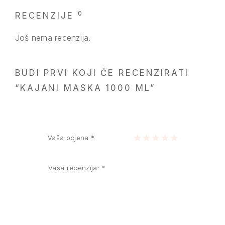
0
RECENZIJE
Još nema recenzija.
BUDI PRVI KOJI ĆE RECENZIRATI
“KAJANI MASKA 1000 ML”
Vaša ocjena
*
1 of 5 stars
2 of 5 stars
3 of 5 stars
4 of 5 stars
5 of 5 stars