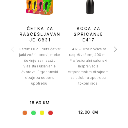
ČETKA ZA
BOCA ZA
GOR
RAŠČEŠLJAVAN
ŠPRICANJE
JE C831
E417
Oštr
Gettin’ Fluo Fruits četke:
E417 – Crna bočica sa
LAB
jarki voćni tonovi, meke
raspršivačem, 400 ml.
BL
čekinje za masažu
Profesionalni salonski
standa
vlasišta i uklanjanje
raspršivač s
Pak
čvorova. Ergonomski
ergonomskim dizajnom
dizajn za udobnu
za udobnu upotrebu
upotrebu.
tokom rada.
18.60
KM
12.00
KM