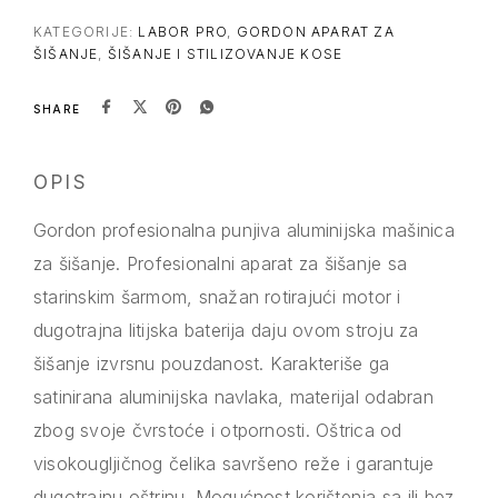
KATEGORIJE:
LABOR PRO
,
GORDON APARAT ZA
ŠIŠANJE
,
ŠIŠANJE I STILIZOVANJE KOSE
SHARE
OPIS
Gordon profesionalna punjiva aluminijska mašinica
za šišanje. Profesionalni aparat za šišanje sa
starinskim šarmom, snažan rotirajući motor i
dugotrajna litijska baterija daju ovom stroju za
šišanje izvrsnu pouzdanost. Karakteriše ga
satinirana aluminijska navlaka, materijal odabran
zbog svoje čvrstoće i otpornosti. Oštrica od
visokougljičnog čelika savršeno reže i garantuje
dugotrajnu oštrinu. Mogućnost korištenja sa ili bez