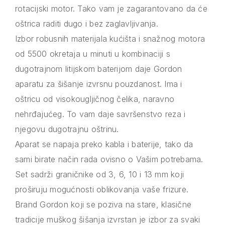
rotacijski motor. Tako vam je zagarantovano da će
oštrica raditi dugo i bez zaglavljivanja.
Izbor robusnih materijala kućišta i snažnog motora
od 5500 okretaja u minuti u kombinaciji s
dugotrajnom litijskom baterijom daje Gordon
aparatu za šišanje izvrsnu pouzdanost. Ima i
oštricu od visokougljičnog čelika, naravno
nehrđajućeg. To vam daje savršenstvo reza i
njegovu dugotrajnu oštrinu.
Aparat se napaja preko kabla i baterije, tako da
sami birate način rada ovisno o Vašim potrebama.
Set sadrži graničnike od 3, 6, 10 i 13 mm koji
proširuju mogućnosti oblikovanja vaše frizure.
Brand Gordon koji se poziva na stare, klasične
tradicije muškog šišanja izvrstan je izbor za svaki