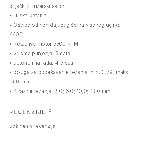
brijački ili frizerski salon!
• litijska baterija
• Oštrica od nehrđajućeg čelika visokog ugljika
440C
• Rotacijski motor 5500 RPM
• vrijeme punjenja: 3 sata
• autonomija rada: 4-5 sati
• poluga za podešavanje rezanja: min. 0,79, maks.
1,59 mm
• 4 razine rezanja: 3,0; 6,0; 10,0; 13,0 mm
0
RECENZIJE
Još nema recenzija.