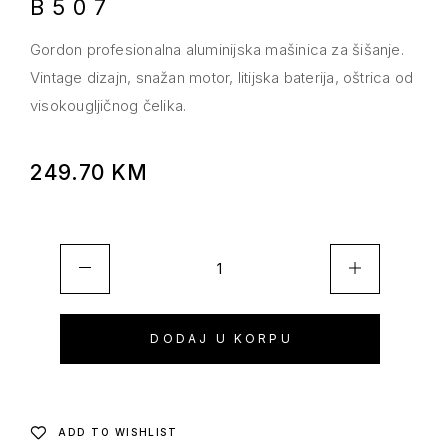
B507
Gordon profesionalna aluminijska mašinica za šišanje.
Vintage dizajn, snažan motor, litijska baterija, oštrica od
visokougljičnog čelika.
249.70
KM
DODAJ U KORPU
ADD TO WISHLIST