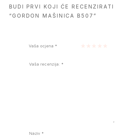
BUDI PRVI KOJI ĆE RECENZIRATI
“GORDON MAŠINICA B507”
Vaša ocjena
*
1 of 5 stars
2 of 5 stars
3 of 5 stars
4 of 5 stars
5 of 5 stars