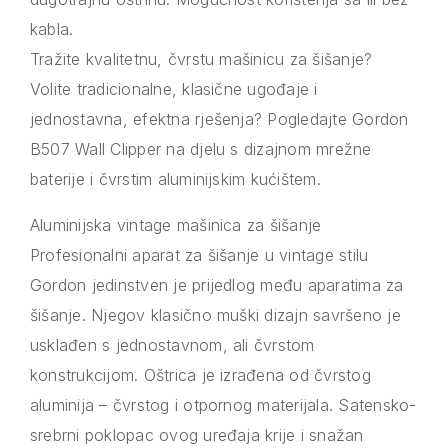
kabla.
Tražite kvalitetnu, čvrstu mašinicu za šišanje?
Volite tradicionalne, klasične ugođaje i
jednostavna, efektna rješenja? Pogledajte Gordon
B507 Wall Clipper na djelu s dizajnom mrežne
baterije i čvrstim aluminijskim kućištem.
Aluminijska vintage mašinica za šišanje
Profesionalni aparat za šišanje u vintage stilu
Gordon jedinstven je prijedlog među aparatima za
šišanje. Njegov klasično muški dizajn savršeno je
usklađen s jednostavnom, ali čvrstom
konstrukcijom. Oštrica je izrađena od čvrstog
aluminija – čvrstog i otpornog materijala. Satensko-
srebrni poklopac ovog uređaja krije i snažan