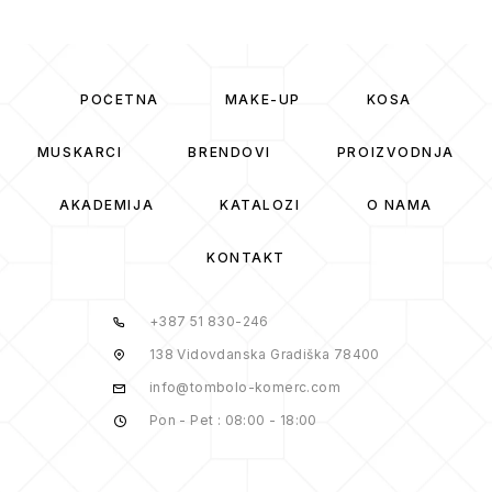
POČETNA
MAKE-UP
KOSA
MUSKARCI
BRENDOVI
PROIZVODNJA
AKADEMIJA
KATALOZI
O NAMA
KONTAKT
+387 51 830-246
138 Vidovdanska Gradiška 78400
info@tombolo-komerc.com
Pon - Pet : 08:00 - 18:00