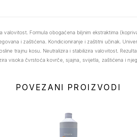
zira valovitost. Formula obogaćena biljnim ekstraktima (kopriva
egovana i zaštićena. Kondicioniranje i zaštitni učinak. Univer
osline trajnu kosu. Neutralizira i stabilizira valovitost. Rezulta
izira visoka čvrstoća kovrče, sjajna, svijetla, zaštićena i nj
POVEZANI PROIZVODI