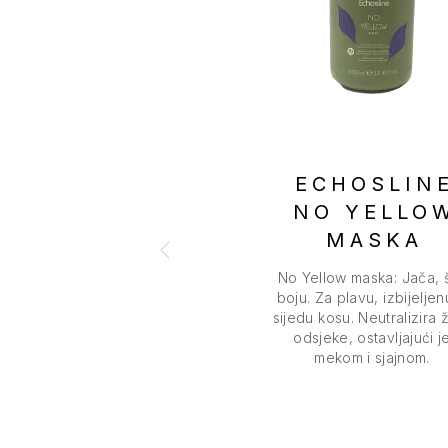
ECHOSLIN
NO YELLO
MASKA
No Yellow maska: Jača, št
boju. Za plavu, izbijeljenu
sijedu kosu. Neutralizira 
odsjeke, ostavljajući j
mekom i sjajnom.