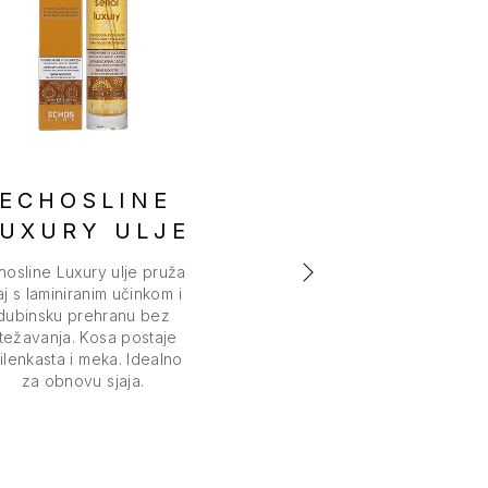
ECHOSLINE
ECHOSLIN
UXURY ULJE
DISCIPLIN
SERUM
hosline Luxury ulje pruža
aj s laminiranim učinkom i
Echosline Discipline ser
dubinsku prehranu bez
za glatku, meku kosu.
težavanja. Kosa postaje
kakao maslacem, argan
ilenkasta i meka. Idealno
i lanenim uljem. Proti
za obnovu sjaja.
kovrčanja i vlage. Be
ispiranja.