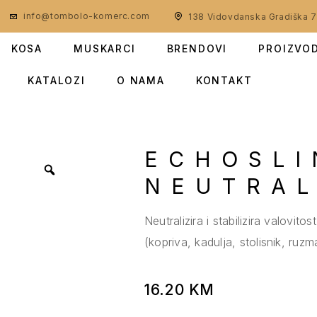
info@tombolo-komerc.com
138 Vidovdanska Gradiška 
KOSA
MUSKARCI
BRENDOVI
PROIZVO
KATALOZI
O NAMA
KONTAKT
ECHOSLI
NEUTRAL
Neutralizira i stabilizira valovit
(kopriva, kadulja, stolisnik, ruz
16.20
KM