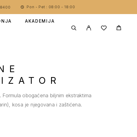
Pon - Pet : 08:00 - 18:00
78400
DNJA
AKADEMIJA
NE
IZATOR
ost. Formula obogaćena biljnim ekstraktima
marin), kosa je njegovana i zaštićena.