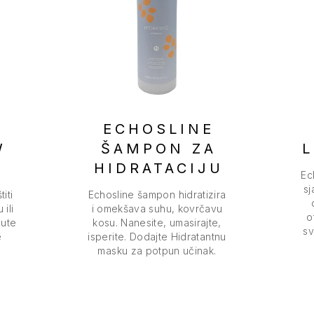
E
ECHOSLINE
W
ŠAMPON ZA
L
HIDRATACIJU
Ec
sj
iti
Echosline šampon hidratizira
 ili
i omekšava suhu, kovrčavu
o
žute
kosu. Nanesite, umasirajte,
sv
e
isperite. Dodajte Hidratantnu
masku za potpun učinak.