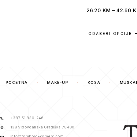
26.20
KM
–
42.60
K
ODABERI OPCIJE
POČETNA
MAKE-UP
KOSA
MUSKA
+387 51 830-246
138 Vidovdanska Gradiška 78400
info@tombolo-komerc.com