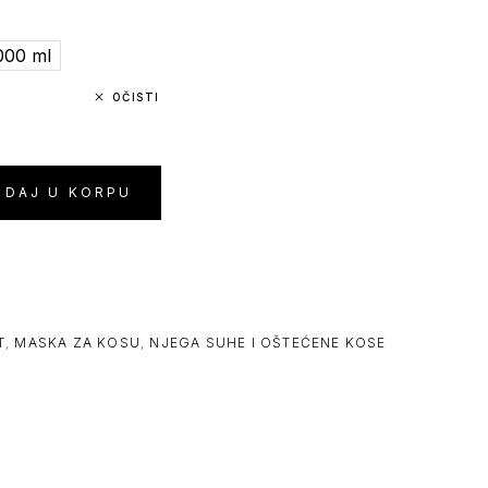
000 ml
OČISTI
ODAJ U KORPU
T
,
MASKA ZA KOSU
,
NJEGA SUHE I OŠTEĆENE KOSE