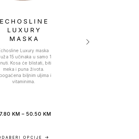
ECHOSLINE
ECHOSLIN
LUXURY
LUXURY UL
MASKA
Echosline Luxury ulje p
sjaj s laminiranim učinko
Echosline Luxury maska
dubinsku prehranu b
ruža 15 učinaka u samo 1
otežavanja. Kosa post
nuti. Kosa će blistati, biti
svilenkasta i meka. Idea
meka i puna života.
za obnovu sjaja.
bogaćena biljnim uljima i
vitaminima.
7.80
KM
–
50.50
KM
53.60
KM
ODABERI OPCIJE
ODABERI OPCIJE