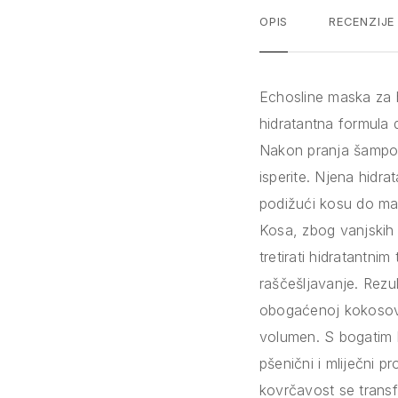
OPIS
RECENZIJE
Echosline maska za h
hidratantna formula 
Nakon pranja šampon
isperite. Njena hidr
podižući kosu do mak
Kosa, zbog vanjskih 
tretirati hidratantn
raščešljavanje. Rezul
obogaćenoj kokosovim
volumen. S bogatim k
pšenični i mliječni 
kovrčavost se transf