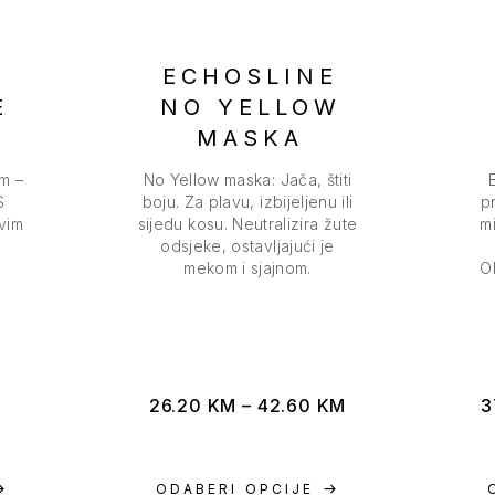
E
ECHOSLINE
E
NO YELLOW
MASKA
um –
No Yellow maska: Jača, štiti
S
boju. Za plavu, izbijeljenu ili
p
vim
sijedu kosu. Neutralizira žute
mi
odsjeke, ostavljajući je
z
mekom i sjajnom.
O
26.20
KM
–
42.60
KM
3
ODABERI OPCIJE