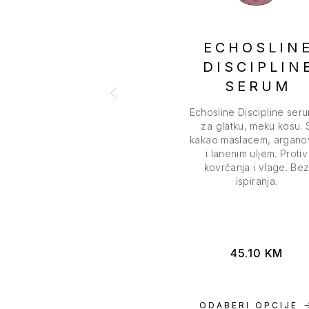
ECHOSLIN
DISCIPLIN
SERUM
Echosline Discipline ser
za glatku, meku kosu. 
kakao maslacem, argano
i lanenim uljem. Protiv
kovrčanja i vlage. Be
ispiranja.
45.10
KM
ODABERI OPCIJE