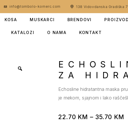
info@tombolo-komerc.com
138 Vidovdanska Gradiška 
KOSA
MUSKARCI
BRENDOVI
PROIZVO
KATALOZI
O NAMA
KONTAKT
ECHOSLI
ZA HIDR
Echosline hidratantna maska pruž
je mekom, sjajnom i lako raščešl
22.70
KM
–
35.70
KM