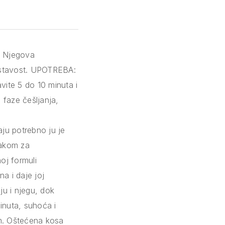
. Njegova
listavost. UPOTREBA:
ite 5 do 10 minuta i
 faze češljanja,
aju potrebno ju je
lakom za
noj formuli
a i daje joj
u i njegu, dok
inuta, suhoća i
om. Oštećena kosa