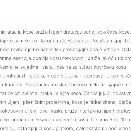
idrataciju kose pruža hiperhidrataciju suhe, kovrčave kose
daje kosi mekoću i lakoću raščešljavanja. Pojačava sjaj i b
om ravnomjerno nanesite i pročešljajte donje vrhove. Ostav
atantna esencija obavija kosu mekoćom i pruža lakoću tokom
simalne svjetline i sjaja. Idealna za suhu i kovrčavu kosu.
i unutrašnjih faktora, može biti suha i kovrčava. U tom sluč
im tretmanom. Hidratantna maska čini kosu mekom, sjajnom i 
tat će biti svijetla, meka i sjajna kosa. Zahvaljujući inovativ
 uljem i pšeničnim proteinima, kosa je hidratizirana, ojačan
okosovim uljem, ova maska pruža intenzivnu hiperhidratacij
proteini hrane i omekšavaju oštećenu kosu. U samo 5 do 10 m
ormišu, ostavljajući kosu glatkom, svilenkastom i poslušn