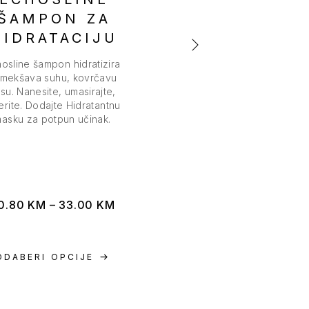
ŠAMPON ZA
KERATIN V
HIDRATACIJU
ŠAMPON
osline šampon hidratizira
Echosline Keratin šamp
omekšava suhu, kovrčavu
Čisti i jača kosu. Bez sul
su. Nanesite, umasirajte,
štiti boju. Dodajte na m
erite. Dodajte Hidratantnu
kosu, masirajte i isperi
asku za potpun učinak.
Posebna njega za oboje
tretiranu kosu.
0.80
KM
–
33.00
KM
22.60
KM
–
35.70
ODABERI OPCIJE
ODABERI OPCIJE