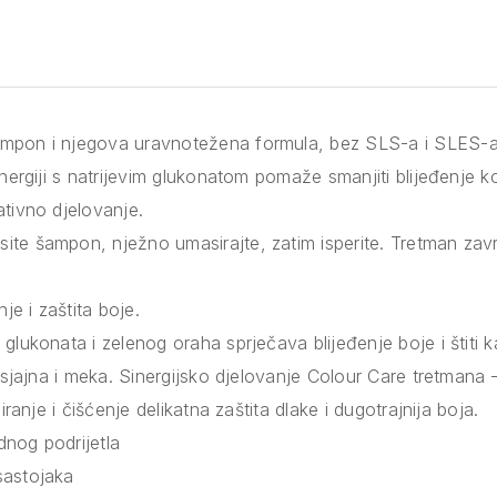
mpon i njegova uravnotežena formula, bez SLS-a i SLES-a,
inergiji s natrijevim glukonatom pomaže smanjiti blijeđenje 
ativno djelovanje.
ite šampon, nježno umasirajte, zatim isperite. Tretman zav
e i zaštita boje.
glukonata i zelenog oraha sprječava blijeđenje boje i štiti ka
ti sjajna i meka. Sinergijsko djelovanje Colour Care tretman
siranje i čišćenje delikatna zaštita dlake i dugotrajnija boja.
nog podrijetla
sastojaka