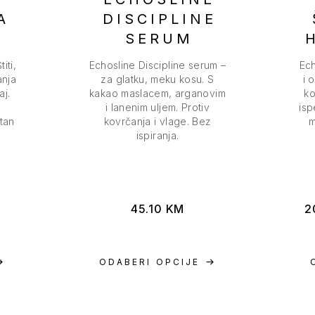
A
DISCIPLINE
SERUM
iti,
Echosline Discipline serum –
Ech
anja
za glatku, meku kosu. S
i 
aj.
kakao maslacem, arganovim
ko
.
i lanenim uljem. Protiv
isp
ntan
kovrčanja i vlage. Bez
m
ispiranja.
45.10
KM
2
ODABERI OPCIJE