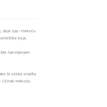
 daje sjaj i mekoću
kozmetičke boje.
ršite nanošenjem
ko bi ostala svijetla
a – Učinak mekoće,