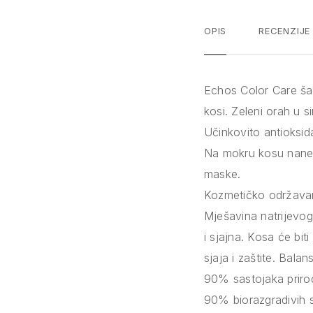
OPIS
RECENZIJE
Echos Color Care ša
kosi. Zeleni orah u s
Učinkovito antioksid
Na mokru kosu nanes
maske.
Kozmetičko održavanj
Mješavina natrijevog 
i sjajna. Kosa će bi
sjaja i zaštite. Balan
90% sastojaka prirod
90% biorazgradivih 