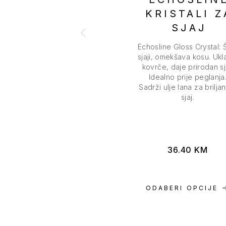
KRISTALI Z
SJAJ
Echosline Gloss Crystal: Št
sjaji, omekšava kosu. Ukl
kovrče, daje prirodan sj
Idealno prije peglanja
Sadrži ulje lana za brilja
sjaj.
36.40
KM
ODABERI OPCIJE