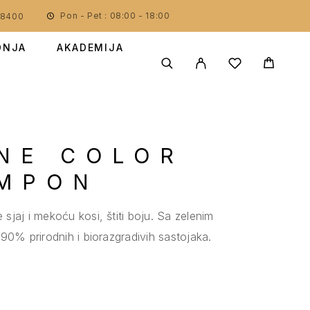
Pon - Pet : 08:00 - 18:00
78400
DNJA
AKADEMIJA
NE COLOR
AMPON
jaj i mekoću kosi, štiti boju. Sa zelenim
90% prirodnih i biorazgradivih sastojaka.