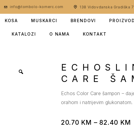
info@tombolo-komerc.com
138 Vidovdanska Gradiška 
KOSA
MUSKARCI
BRENDOVI
PROIZVO
KATALOZI
O NAMA
KONTAKT
ECHOSLI
CARE Š
Echos Color Care šampon – daje s
orahom i natrijevim glukonatom. 
20.70
KM
–
82.40
KM