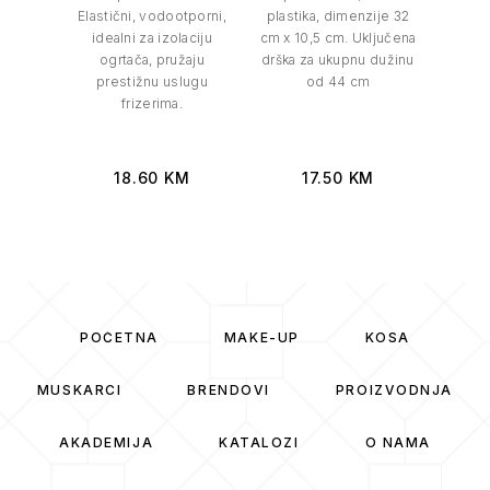
Elastični, vodootporni,
plastika, dimenzije 32
kuti
idealni za izolaciju
cm x 10,5 cm. Uključena
rubom 
ogrtača, pružaju
drška za ukupnu dužinu
na želj
prestižnu uslugu
od 44 cm
12 c
frizerima.
18.60
KM
17.50
KM
POČETNA
MAKE-UP
KOSA
MUSKARCI
BRENDOVI
PROIZVODNJA
AKADEMIJA
KATALOZI
O NAMA