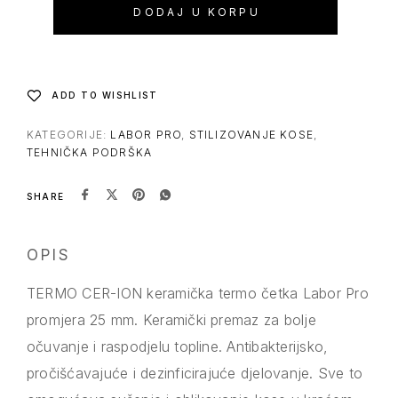
DODAJ U KORPU
ADD TO WISHLIST
KATEGORIJE:
LABOR PRO
,
STILIZOVANJE KOSE
,
TEHNIČKA PODRŠKA
SHARE
OPIS
TERMO CER-ION keramička termo četka Labor Pro
promjera 25 mm. Keramički premaz za bolje
očuvanje i raspodjelu topline. Antibakterijsko,
pročišćavajuće i dezinficirajuće djelovanje. Sve to