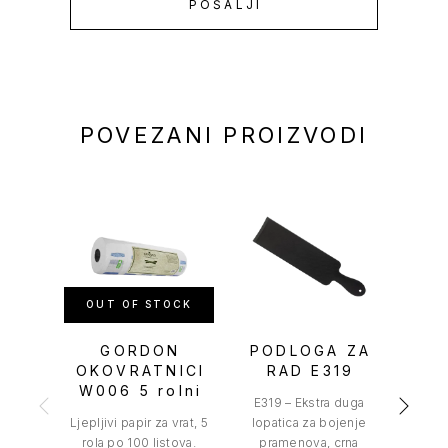
POVEZANI PROIZVODI
OUT OF STOCK
OU
GORDON
PODLOGA ZA
AL
OKOVRATNICI
RAD E319
W006 5 rolni
E319 – Ekstra duga
Labor
Ljepljivi papir za vrat, 5
lopatica za bojenje
folija
rola po 100 listova.
pramenova, crna
za pra