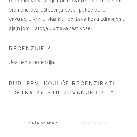
omogućava sušenje i oblikovanje kose u kraćem
vremenu bez oštećenja kose, potiče bolju
cirkulaciju krvi u vlasištu, održava kosu zdravijom,
sjajnijom, i stoga ubrzava rast kose.
0
RECENZIJE
Još nema recenzija.
BUDI PRVI KOJI ĆE RECENZIRATI
“ČETKA ZA STILIZOVANJE C711”
Vaša ocjena
*
1 of 5 stars
2 of 5 stars
3 of 5 stars
4 of 5 stars
5 of 5 stars