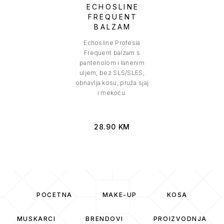
ECHOSLINE
FREQUENT
BALZAM
Echosline Profesia
Frequent balzam s
pantenolom i lanenim
uljem, bez SLS/SLES,
obnavlja kosu, pruža sjaj
i mekoću.
28.90
KM
POČETNA
MAKE-UP
KOSA
MUSKARCI
BRENDOVI
PROIZVODNJA